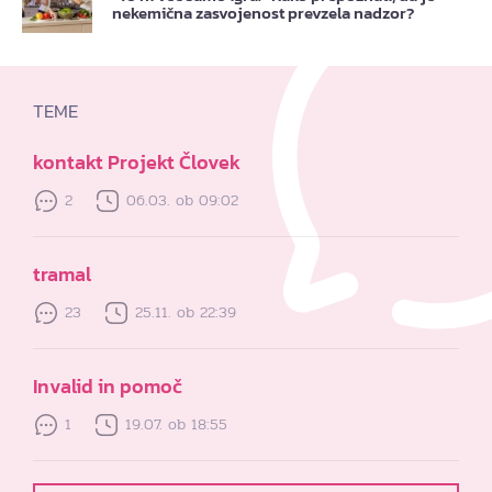
nekemična zasvojenost prevzela nadzor?
TEME
kontakt Projekt Človek
2
06.03. ob 09:02
tramal
23
25.11. ob 22:39
Invalid in pomoč
1
19.07. ob 18:55