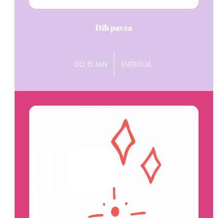
Dih pavza
DO 15 MIN
ENERGIJA