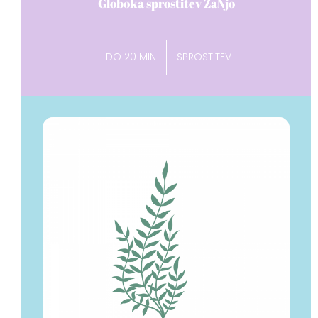
Globoka sprostitev ZaNjo
DO 20 MIN
SPROSTITEV