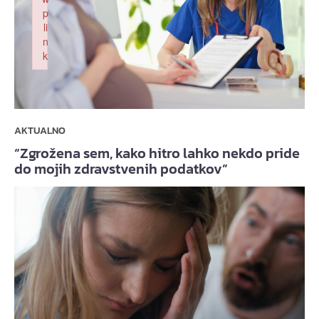
p
li
n
k
Failed to initialize plugin: wplink
AKTUALNO
“Zgrožena sem, kako hitro lahko nekdo pride
do mojih zdravstvenih podatkov”