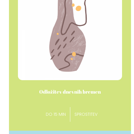
Odložitev dnevnih bremen
DO 15 MIN
SPROSTITEV