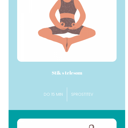
Stik s telesom
DO 15 MIN
SPROSTITEV