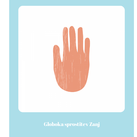
Globoka sprostitev Zanj