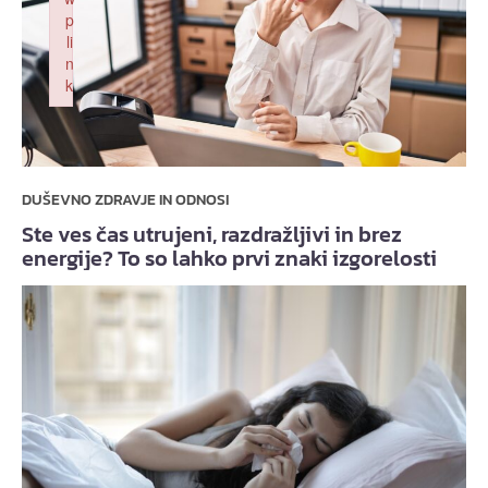
p
li
n
k
Failed to initialize plugin: wplink
DUŠEVNO ZDRAVJE IN ODNOSI
Ste ves čas utrujeni, razdražljivi in brez
energije? To so lahko prvi znaki izgorelosti