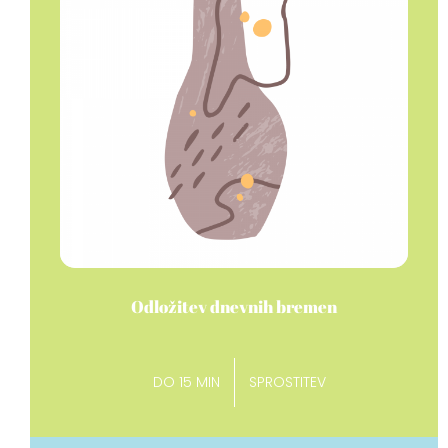
Odložitev dnevnih bremen
DO 15 MIN
SPROSTITEV