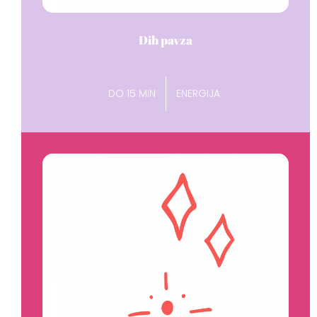
Dih pavza
DO 15 MIN
ENERGIJA