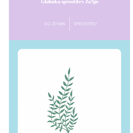
Globoka sprostitev ZaNjo
DO 20 MIN
SPROSTITEV