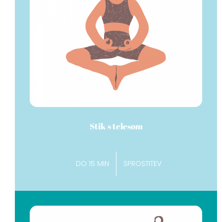
Stik s telesom
DO 15 MIN
SPROSTITEV