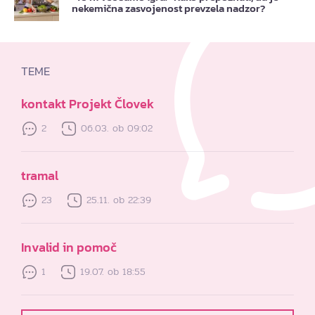
nekemična zasvojenost prevzela nadzor?
TEME
kontakt Projekt Človek
2
06.03. ob 09:02
tramal
23
25.11. ob 22:39
Invalid in pomoč
1
19.07. ob 18:55