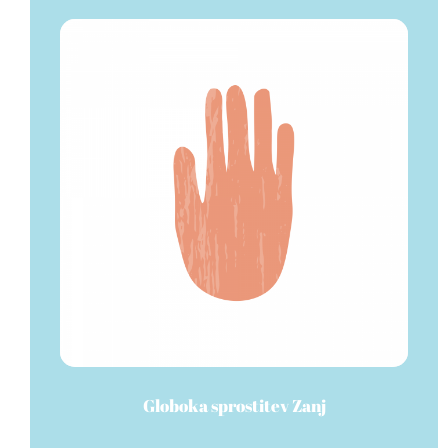
Globoka sprostitev Zanj