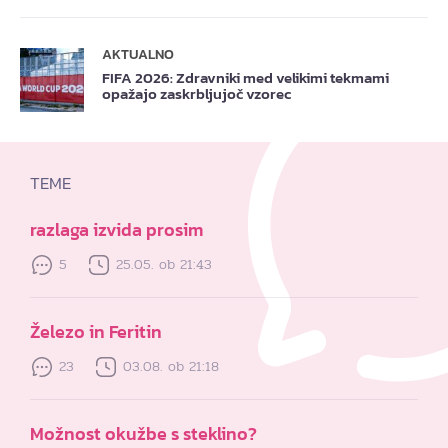
AKTUALNO
FIFA 2026: Zdravniki med velikimi tekmami
opažajo zaskrbljujoč vzorec
TEME
razlaga izvida prosim
5
25.05. ob 21:43
Železo in Feritin
23
03.08. ob 21:18
Možnost okužbe s steklino?