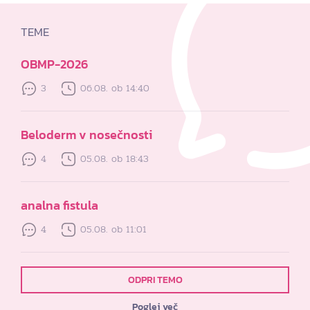
TEME
OBMP-2026
3
06.08. ob 14:40
Beloderm v nosečnosti
4
05.08. ob 18:43
analna fistula
4
05.08. ob 11:01
ODPRI TEMO
Poglej več