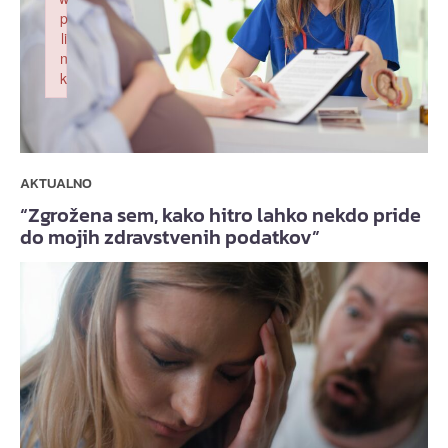
p
li
n
k
Failed to initialize plugin: wplink
AKTUALNO
“Zgrožena sem, kako hitro lahko nekdo pride
do mojih zdravstvenih podatkov”