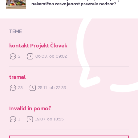
nekemična zasvojenost prevzela nadzor?
TEME
kontakt Projekt Človek
2
06.03. ob 09:02
tramal
23
25.11. ob 22:39
Invalid in pomoč
1
19.07. ob 18:55