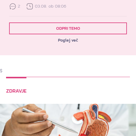
2
03.08. ob 08:06
ODPRI TEMO
Poglej več
$
ZDRAVJE