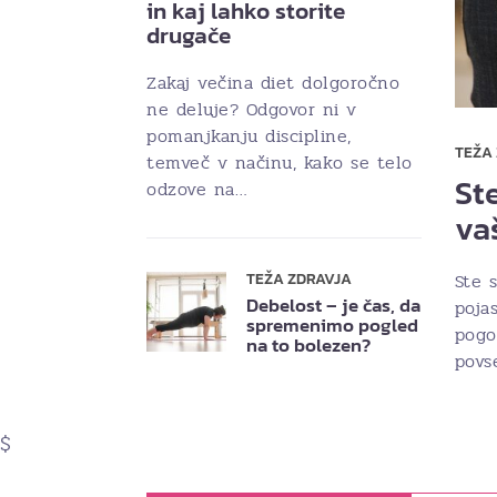
in kaj lahko storite
drugače
Zakaj večina diet dolgoročno
ne deluje? Odgovor ni v
pomanjkanju discipline,
TEŽA
temveč v načinu, kako se telo
Ste
odzove na…
va
Ste s
TEŽA ZDRAVJA
Debelost – je čas, da
poja
spremenimo pogled
pogo
na to bolezen?
povs
$