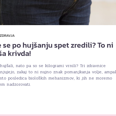
 ZDRAVJA
 se po hujšanju spet zredili? To ni
ša krivda!
hujšali, nato pa so se kilogrami vrnili? Tri zdravnice
snjujejo, zakaj to ni nujno znak pomanjkanja volje, ampa
sto posledica bioloških mehanizmov, ki jih ne moremo
em nadzorovati.