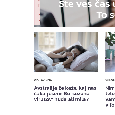
Ste ves čas 
p
To s
li
n
k
Failed to initialize plugin: wplink
AKTUALNO
GIBA
Avstralija že kaže, kaj nas
Nim
čaka jeseni: Bo ‘sezona
telo
virusov’ huda ali mila?
vam
v f