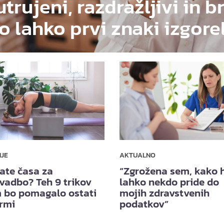
utrujeni, razdražljivi in b
o lahko prvi znaki izgore
NJE
AKTUALNO
ate časa za
“Zgrožena sem, kako h
vadbo? Teh 9 trikov
lahko nekdo pride do
 bo pomagalo ostati
mojih zdravstvenih
ormi
podatkov”