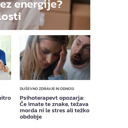
rez energije?
losti
DUŠEVNO ZDRAVJE IN ODNOSI
itro
Psihoterapevt opozarja:
Če imate te znake, težava
morda ni le stres ali težko
obdobje