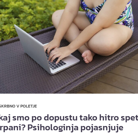
SKRBNO V POLETJE
kaj smo po dopustu tako hitro spe
črpani? Psihologinja pojasnjuje