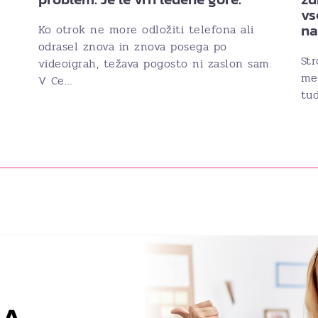
vs
n
Ko otrok ne more odložiti telefona ali
odrasel znova in znova posega po
Str
videoigrah, težava pogosto ni zaslon sam.
med
V Ce…
tud