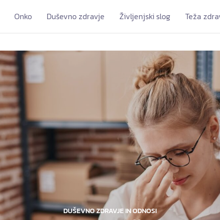
Onko
Duševno zdravje
Življenjski slog
Teža zdra
DUŠEVNO ZDRAVJE IN ODNOSI