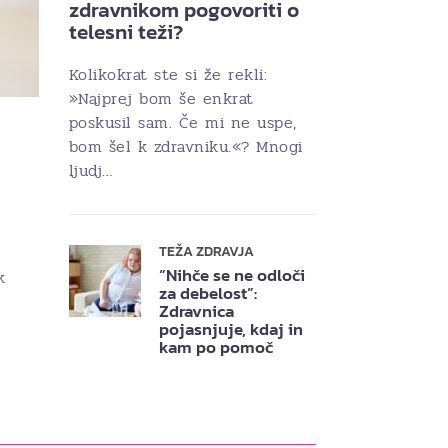
zdravnikom pogovoriti o
telesni teži?
Kolikokrat ste si že rekli:
»Najprej bom še enkrat
poskusil sam. Če mi ne uspe,
bom šel k zdravniku.«? Mnogi
ljudj…
TEŽA ZDRAVJA
“Nihče se ne odloči
k
za debelost”:
Zdravnica
pojasnjuje, kdaj in
kam po pomoč