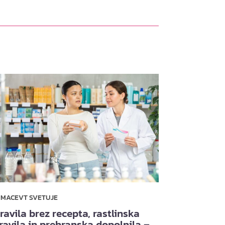
RMACEVT SVETUJE
ravila brez recepta, rastlinska
ravila in prehranska dopolnila –