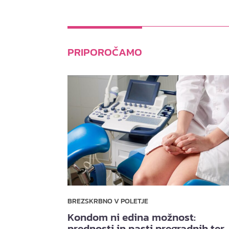
PRIPOROČAMO
BREZSKRBNO V POLETJE
Kondom ni edina možnost:
prednosti in pasti pregradnih ter