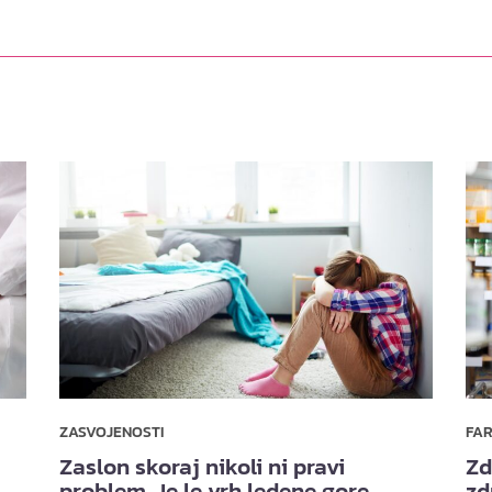
ZASVOJENOSTI
FA
Zaslon skoraj nikoli ni pravi
Zd
problem. Je le vrh ledene gore.
zd