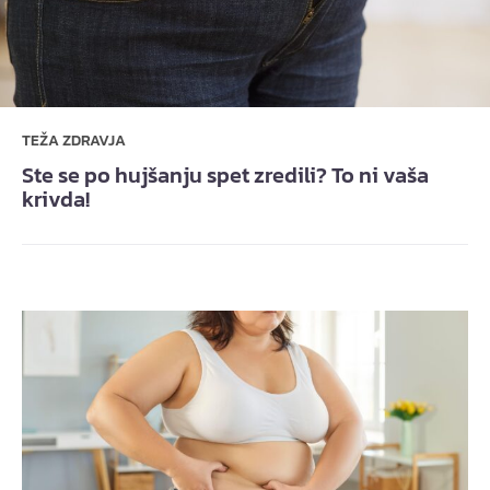
TEŽA ZDRAVJA
Ste se po hujšanju spet zredili? To ni vaša
krivda!