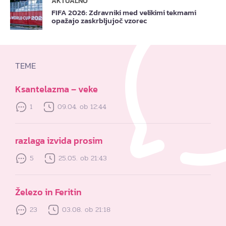
AKTUALNO
FIFA 2026: Zdravniki med velikimi tekmami
opažajo zaskrbljujoč vzorec
TEME
Ksantelazma – veke
1
09.04. ob 12:44
razlaga izvida prosim
5
25.05. ob 21:43
Železo in Feritin
23
03.08. ob 21:18