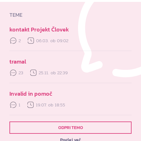
TEME
kontakt Projekt Človek
2
06.03. ob 09:02
tramal
23
25.11. ob 22:39
Invalid in pomoč
1
19.07. ob 18:55
ODPRI TEMO
Poglej več