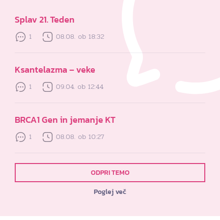
Splav 21. Teden
1
08.08. ob 18:32
Ksantelazma – veke
1
09.04. ob 12:44
BRCA1 Gen in jemanje KT
1
08.08. ob 10:27
ODPRI TEMO
Poglej več