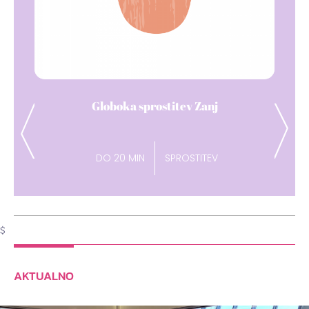
Dih pavza
Previous
Next
DO 15 MIN
ENERGIJA
$
AKTUALNO