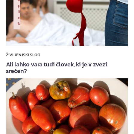
p
li
n
k
Failed to initialize plugin: wplink
ŽIVLJENJSKI SLOG
Ali lahko vara tudi človek, ki je v zvezi
srečen?