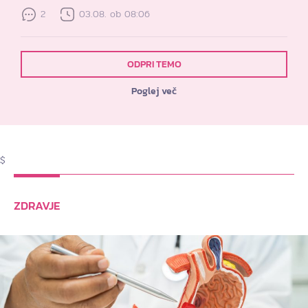
2
03.08. ob 08:06
ODPRI TEMO
Poglej več
$
ZDRAVJE