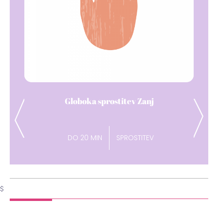
Dih pavza
Previous
Next
DO 15 MIN
ENERGIJA
$