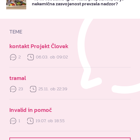
nekemična zasvojenost prevzela nadzor?
TEME
kontakt Projekt Človek
2
06.03. ob 09:02
tramal
23
25.11. ob 22:39
Invalid in pomoč
1
19.07. ob 18:55