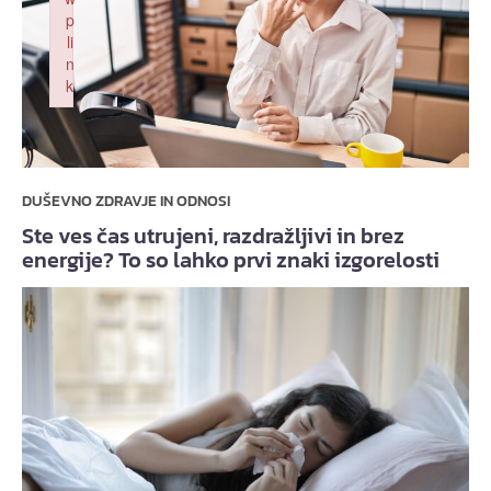
p
li
n
k
Failed to initialize plugin: wplink
DUŠEVNO ZDRAVJE IN ODNOSI
Ste ves čas utrujeni, razdražljivi in brez
energije? To so lahko prvi znaki izgorelosti