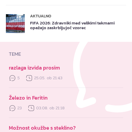
AKTUALNO
FIFA 2026: Zdravniki med velikimi tekmami
opažajo zaskrbljujoč vzorec
TEME
razlaga izvida prosim
5
25.05. ob 21:43
Železo in Feritin
23
03.08. ob 21:18
Možnost okužbe s steklino?