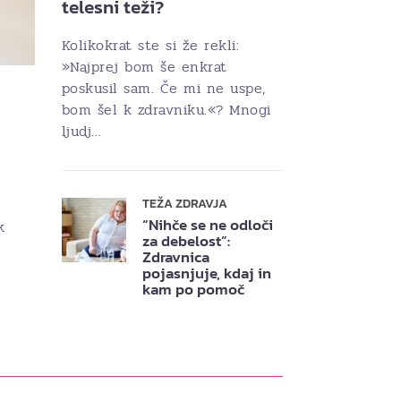
telesni teži?
Kolikokrat ste si že rekli:
»Najprej bom še enkrat
poskusil sam. Če mi ne uspe,
bom šel k zdravniku.«? Mnogi
ljudj…
TEŽA ZDRAVJA
“Nihče se ne odloči
k
za debelost”:
Zdravnica
pojasnjuje, kdaj in
kam po pomoč