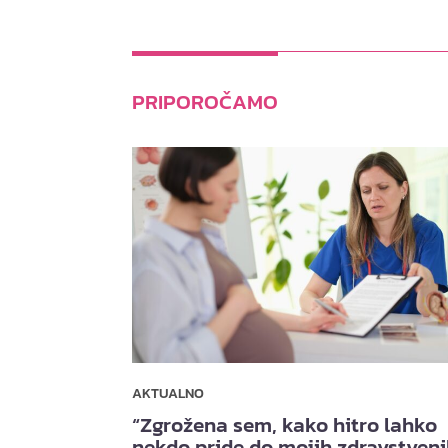
PRIPOROČAMO
AKTUALNO
“Zgrožena sem, kako hitro lahko
nekdo pride do mojih zdravstven