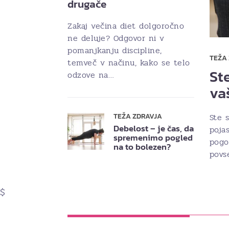
drugače
Zakaj večina diet dolgoročno
ne deluje? Odgovor ni v
pomanjkanju discipline,
TEŽA
temveč v načinu, kako se telo
Ste
odzove na…
va
Ste s
TEŽA ZDRAVJA
Debelost – je čas, da
poja
spremenimo pogled
pogo
na to bolezen?
povs
$