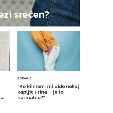
vezi srečen?
ZDRAVJE
“Ko kihnem, mi uide nekaj
kapljic urina – je to
la,
normalno?”