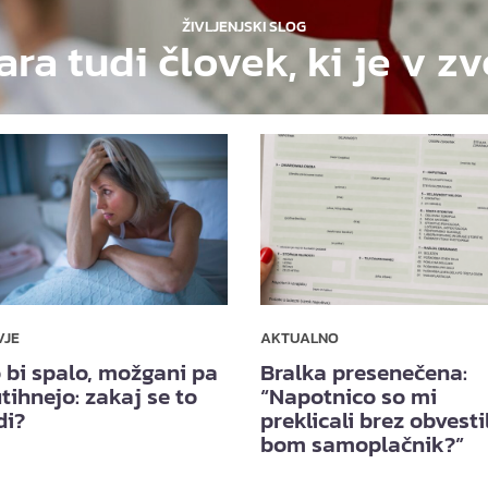
ŽIVLJENJSKI SLOG
ara tudi človek, ki je v z
VJE
AKTUALNO
 bi spalo, možgani pa
Bralka presenečena:
tihnejo: zakaj se to
“Napotnico so mi
di?
preklicali brez obvesti
bom samoplačnik?”