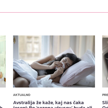
AKTUALNO
PR
Avstralija že kaže, kaj nas čaka
Sl
ih
jeseni: Bo ‘sezona virusov’ huda ali
Od