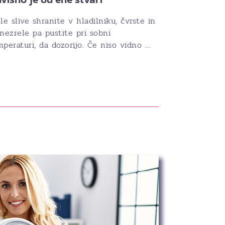
le slive shranite v hladilniku, čvrste in
nezrele pa pustite pri sobni
peraturi, da dozorijo. Če niso vidno …