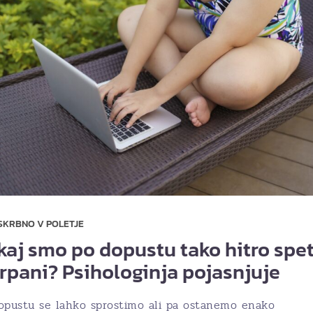
SKRBNO V POLETJE
kaj smo po dopustu tako hitro spe
črpani? Psihologinja pojasnjuje
opustu se lahko sprostimo ali pa ostanemo enako