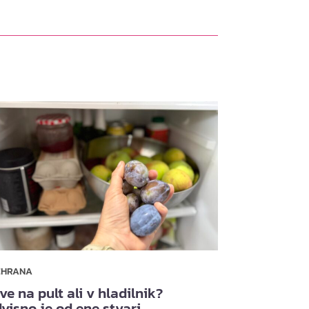
EHRANA
ive na pult ali v hladilnik?
visno je od ene stvari