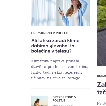
BREZSKRBNO V POLETJE
Ali lahko zaradi klime
dobimo glavobol in
bolečine v telesu?
Klimatska naprava prinaša
številne prednosti, vendar ima
lahko tudi nekaj neželenih
BREZ
učinkov na telo in zdravje.
Za
iz
BREZSKRBNO V
POLETJE
Na d