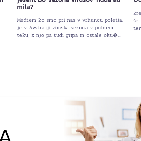
mila?
Zre
Medtem ko smo pri nas v vrhuncu poletja,
še 
je v Avstraliji zimska sezona v polnem
tem
teku, z njo pa tudi gripa in ostale oku�…