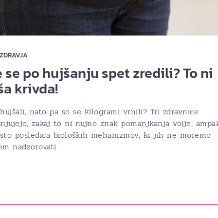
 ZDRAVJA
 se po hujšanju spet zredili? To ni
ša krivda!
hujšali, nato pa so se kilogrami vrnili? Tri zdravnice
snjujejo, zakaj to ni nujno znak pomanjkanja volje, ampa
sto posledica bioloških mehanizmov, ki jih ne moremo
em nadzorovati.