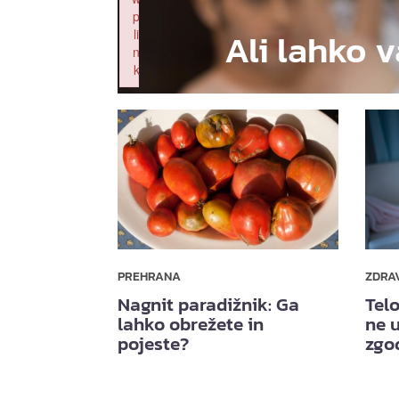
p
Ali lahko v
li
n
k
Failed to initialize plugin: wplink
PREHRANA
ZDRA
Nagnit paradižnik: Ga
Telo
lahko obrežete in
ne u
pojeste?
zgo