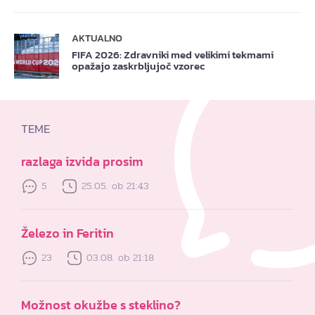
AKTUALNO
FIFA 2026: Zdravniki med velikimi tekmami
opažajo zaskrbljujoč vzorec
TEME
razlaga izvida prosim
5
25.05. ob 21:43
Železo in Feritin
23
03.08. ob 21:18
Možnost okužbe s steklino?