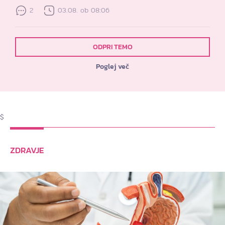
2
03.08. ob 08:06
ODPRI TEMO
Poglej več
$
ZDRAVJE