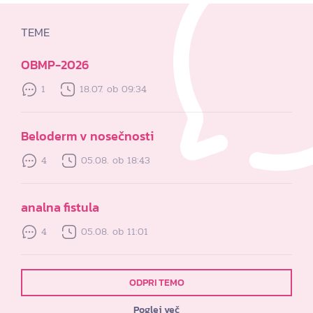
TEME
OBMP-2026
1
18.07. ob 09:34
Beloderm v nosečnosti
4
05.08. ob 18:43
analna fistula
4
05.08. ob 11:01
ODPRI TEMO
Poglej več