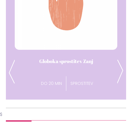
Dih pavza
Previous
Next
DO 15 MIN
ENERGIJA
$