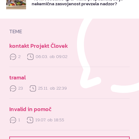
nekemična zasvojenost prevzela nadzor?
TEME
kontakt Projekt Človek
2
06.03. ob 09:02
tramal
23
25.11. ob 22:39
Invalid in pomoč
1
19.07. ob 18:55