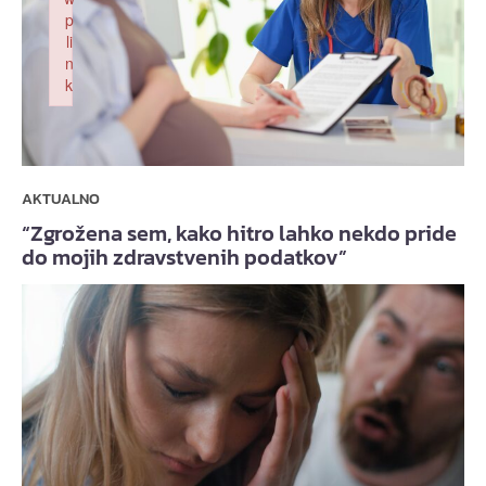
p
li
n
k
Failed to initialize plugin: wplink
AKTUALNO
“Zgrožena sem, kako hitro lahko nekdo pride
do mojih zdravstvenih podatkov”