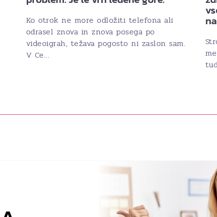
vs
n
Ko otrok ne more odložiti telefona ali
odrasel znova in znova posega po
Str
videoigrah, težava pogosto ni zaslon sam.
med
V Ce…
tud