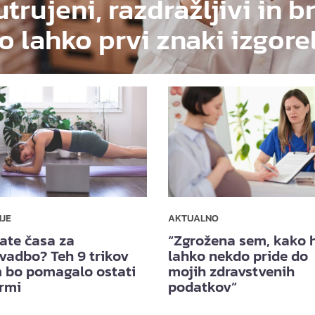
utrujeni, razdražljivi in b
o lahko prvi znaki izgore
NJE
AKTUALNO
ate časa za
“Zgrožena sem, kako h
vadbo? Teh 9 trikov
lahko nekdo pride do
 bo pomagalo ostati
mojih zdravstvenih
ormi
podatkov”