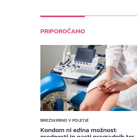
PRIPOROČAMO
BREZSKRBNO V POLETJE
Kondom ni edina možnost:
prednosti in pasti pregradnih ter