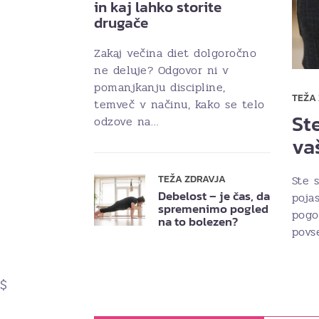
in kaj lahko storite
drugače
Zakaj večina diet dolgoročno
ne deluje? Odgovor ni v
pomanjkanju discipline,
TEŽA
temveč v načinu, kako se telo
Ste
odzove na…
va
Ste s
TEŽA ZDRAVJA
Debelost – je čas, da
poja
spremenimo pogled
pogo
na to bolezen?
povs
$