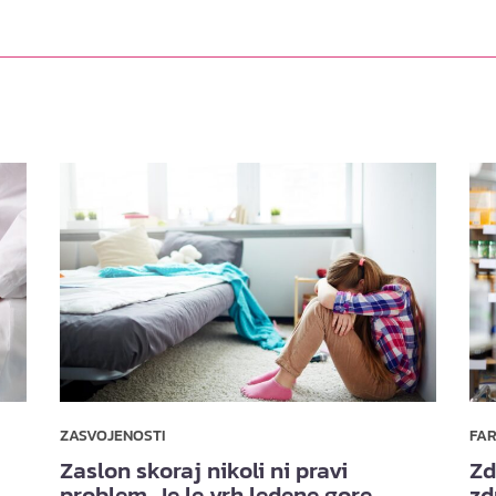
ZASVOJENOSTI
FA
Zaslon skoraj nikoli ni pravi
Zd
problem. Je le vrh ledene gore.
zd