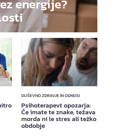
rez energije?
losti
DUŠEVNO ZDRAVJE IN ODNOSI
itro
Psihoterapevt opozarja:
Če imate te znake, težava
morda ni le stres ali težko
obdobje