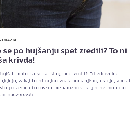
 ZDRAVJA
 se po hujšanju spet zredili? To ni
ša krivda!
hujšali, nato pa so se kilogrami vrnili? Tri zdravnice
snjujejo, zakaj to ni nujno znak pomanjkanja volje, ampa
sto posledica bioloških mehanizmov, ki jih ne moremo
em nadzorovati.