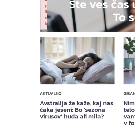
Ste ves čas 
p
To s
li
n
k
Failed to initialize plugin: wplink
AKTUALNO
GIBA
Avstralija že kaže, kaj nas
Nim
čaka jeseni: Bo ‘sezona
telo
virusov’ huda ali mila?
vam
v f