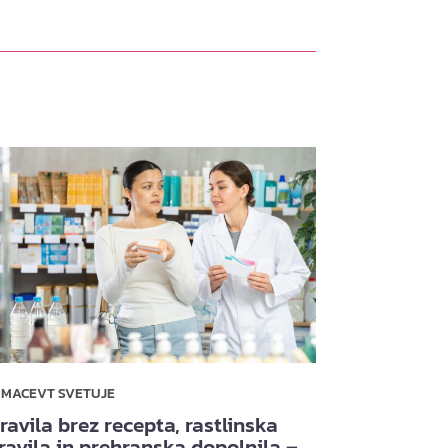
RMACEVT SVETUJE
ravila brez recepta, rastlinska
ravila in prehranska dopolnila –