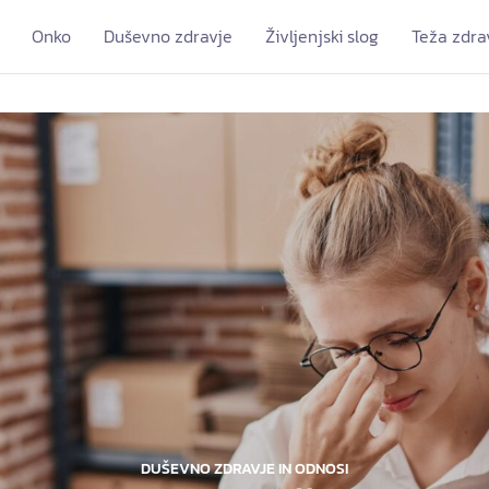
Onko
Duševno zdravje
Življenjski slog
Teža zdra
DUŠEVNO ZDRAVJE IN ODNOSI