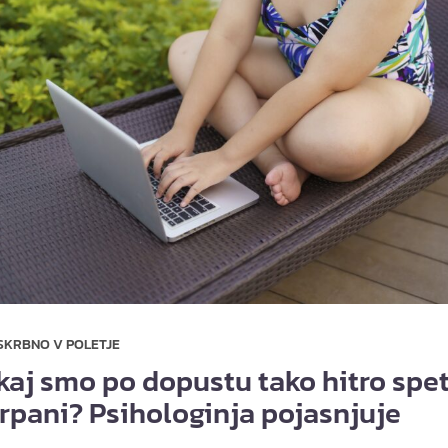
SKRBNO V POLETJE
kaj smo po dopustu tako hitro spe
črpani? Psihologinja pojasnjuje