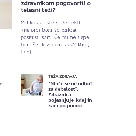
zdravnikom pogovoriti o
telesni teži?
Kolikokrat ste si že rekli:
»Najprej bom še enkrat
poskusil sam. Če mi ne uspe,
bom šel k zdravniku.«? Mnogi
ljudj…
TEŽA ZDRAVJA
“Nihče se ne odloči
k
za debelost”:
Zdravnica
pojasnjuje, kdaj in
kam po pomoč