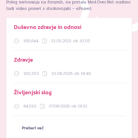
Poleg svetovanja na forumih, na portalu Med.Over.Net nudimo
tudi video posvet s strokovnjaki – ePosvet.
Duševno zdravje in odnosi
165,644
13.05.2021 ob 10:05
Zdravje
301,553
10.08.2026 ob 18:46
Življenjski slog
84,010
07.08.2026 ob 19:51
Preberi več