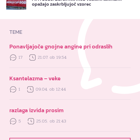
opažajo zaskrbljujoč vzorec
TEME
Ponavljajoče gnojne angine pri odraslih
17
21.07. ob 19:54
Ksantelazma – veke
1
09.04. ob 12:44
razlaga izvida prosim
5
25.05. ob 21:43