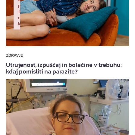
p
li
n
k
Failed to initialize plugin: wplink
ZDRAVJE
Utrujenost, izpuščaj in bolečine v trebuhu:
kdaj pomisliti na parazite?