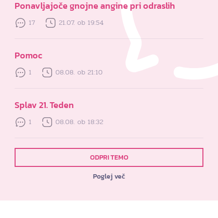
Ponavljajoče gnojne angine pri odraslih
17
21.07. ob 19:54
Pomoc
1
08.08. ob 21:10
Splav 21. Teden
1
08.08. ob 18:32
ODPRI TEMO
Poglej več