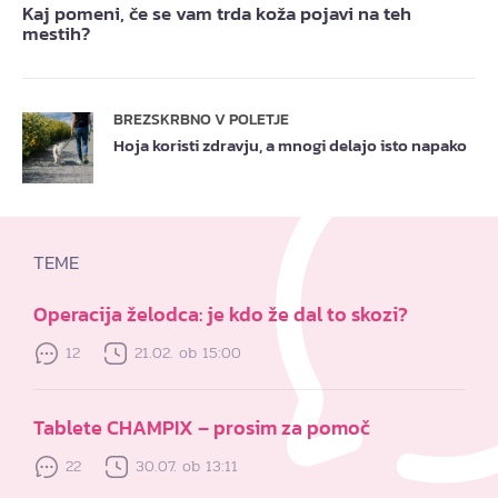
Kaj pomeni, če se vam trda koža pojavi na teh
mestih?
BREZSKRBNO V POLETJE
Hoja koristi zdravju, a mnogi delajo isto napako
TEME
Operacija želodca: je kdo že dal to skozi?
12
21.02. ob 15:00
Tablete CHAMPIX – prosim za pomoč
22
30.07. ob 13:11