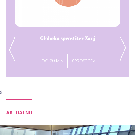
Dih pavza
Previous
Next
DO 15 MIN
ENERGIJA
$
AKTUALNO